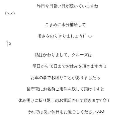
昨日今日暑い日が続いていますね
(>_
こまめに水分補給して
暑さをのりきりましょう(`･ω･
´)
話はかわりまして、クルーズは
明日から16日までお休みを頂きます☆ミ
お車の事でお困りごとがありましたら
留守電にお名前ご用件を残して頂けますと
休み明けに折り返しのお電話させて頂きます(‘◇’)ゞ
それでは良い休日をお過ごしください♪♪♪