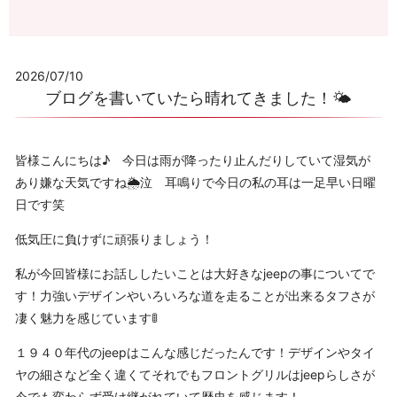
2026/07/10
ブログを書いていたら晴れてきました！🌤
皆様こんにちは♪ 今日は雨が降ったり止んだりしていて湿気が
あり嫌な天気ですね🌦泣 耳鳴りで今日の私の耳は一足早い日曜
日です笑
低気圧に負けずに頑張りましょう！
私が今回皆様にお話ししたいことは大好きなjeepの事についてで
す！力強いデザインやいろいろな道を走ることが出来るタフさが
凄く魅力を感じています🚦
１９４０年代のjeepはこんな感じだったんです！デザインやタイ
ヤの細さなど全く違くてそれでもフロントグリルはjeepらしさが
今でも変わらず受け継がれていて歴史を感じます！