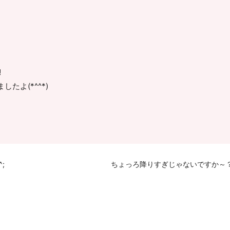
️
たよ(*^^*)
;
ちょっろ降りすぎじゃないですか～