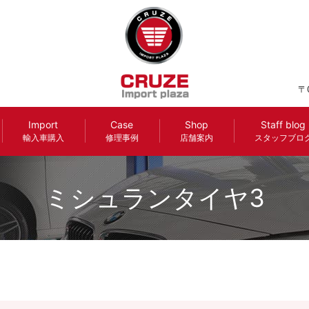
〒
Import
Case
Shop
Staff blog
輸入車購入
修理事例
店舗案内
スタッフブロ
ミシュランタイヤ3