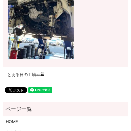
とある日の工場🚗🏭
HOME