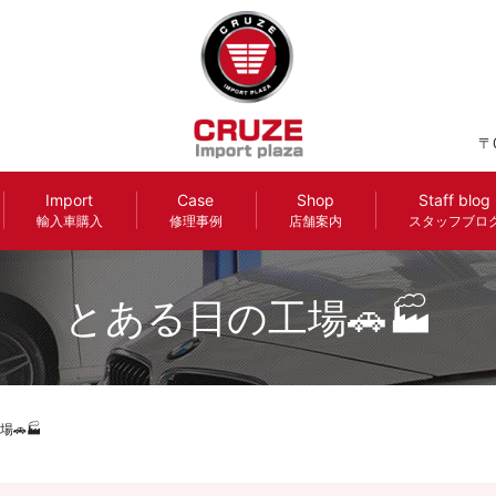
〒
Import
Case
Shop
Staff blog
輸入車購入
修理事例
店舗案内
スタッフブロ
とある日の工場🚗🏭
🚗🏭