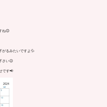
ね😊
がるみたいですよ💦
さい😉
せです📢