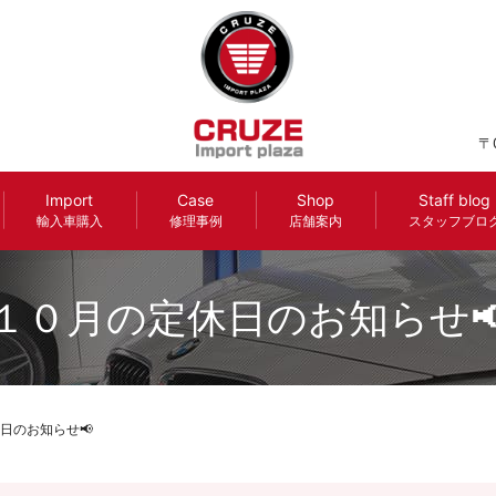
〒
Import
Case
Shop
Staff blog
輸入車購入
修理事例
店舗案内
スタッフブロ
１０月の定休日のお知らせ
日のお知らせ📢