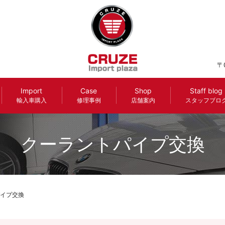
〒
Import
Case
Shop
Staff blog
輸入車購入
修理事例
店舗案内
スタッフブロ
クーラントパイプ交換
イプ交換