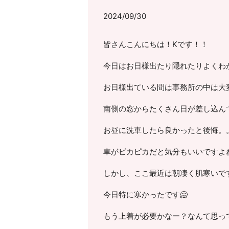
2024/09/30
皆さんこんにちは！Kです！！
今日はお日様出たり隠れたりよくわか
お日様出ている間は事務所の中は大
南側の窓からたくさん日が差し込んで
お昼に洗車したら良かったと後悔。
車がピカピカだと気分もいいですよね
しかし、ここ最近は朝凄く肌寒いです
今日特に寒かったです🥶
もう上着が必要かなー？なんて思って