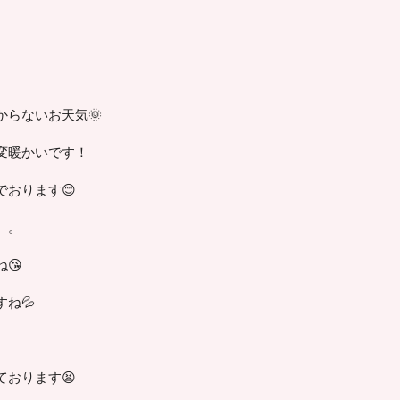
らないお天気🌞
変暖かいです！
おります😊
。。
😘
ね💦
おります😫