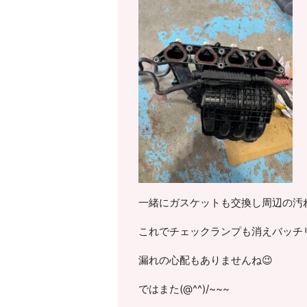
一緒にガスケットも交換し周辺の汚
これでチェックランプも消えバッチリ
漏れの心配もありませんね😉
ではまた(@^^)/~~~