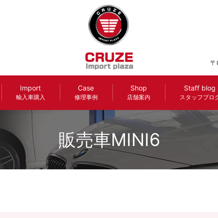
〒
Import
Case
Shop
Staff blog
輸入車購入
修理事例
店舗案内
スタッフブロ
販売車MINI6