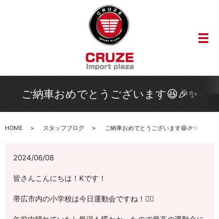
メ
ご納車おめでとうございます😆🎉✨
HOME
スタッフブログ
ご納車おめでとうございます😆🎉✨
2024/06/08
皆さんこんにちは！Kです！
帯広市内の小学校は今日運動会ですね！🏃‍♀️