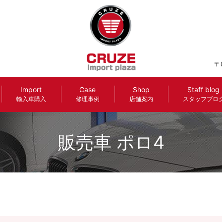
〒
Import
Case
Shop
Staff blog
輸入車購入
修理事例
店舗案内
スタッフブロ
販売車 ポロ4