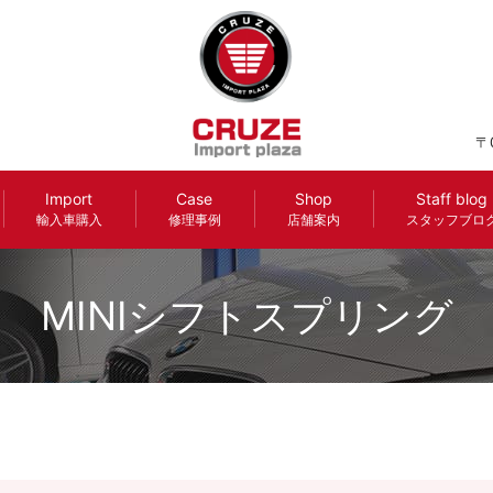
〒
Import
Case
Shop
Staff blog
輸入車購入
修理事例
店舗案内
スタッフブロ
MINIシフトスプリング