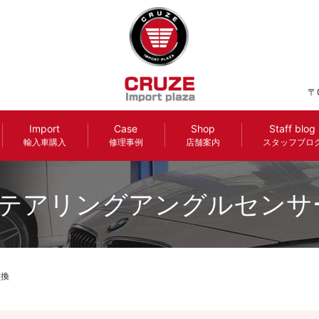
〒
Import
Case
Shop
Staff blog
輸入車購入
修理事例
店舗案内
スタッフブロ
 ステアリングアングルセンサ
交換