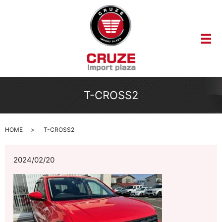
メ
T-CROSS2
HOME
T-CROSS2
2024/02/20