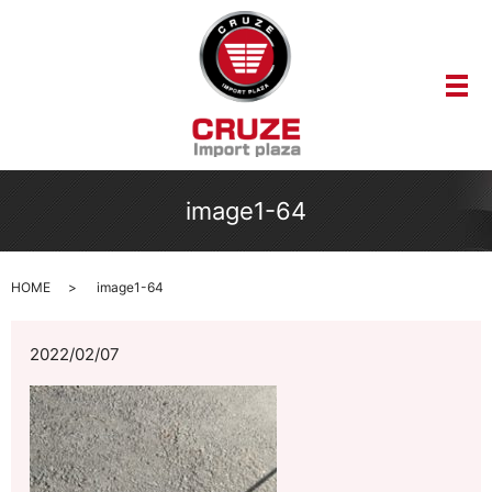
メ
image1-64
HOME
image1-64
2022/02/07