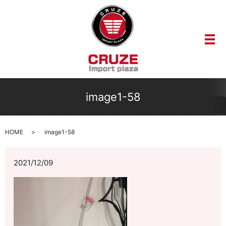
メ
image1-58
HOME
image1-58
2021/12/09