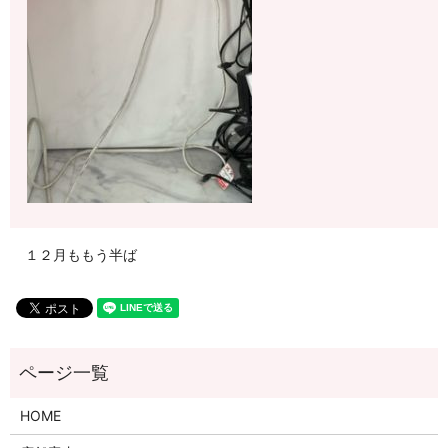
１２月ももう半ば
HOME