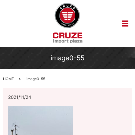
メ
image0-55
HOME
image0-55
2021/11/24