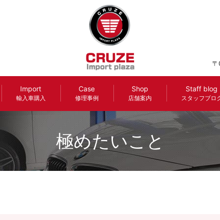
〒
Import
Case
Shop
Staff blog
輸入車購入
修理事例
店舗案内
スタッフブロ
極めたいこと