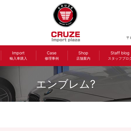
〒
Import
Case
Shop
Staff blog
輸入車購入
修理事例
店舗案内
スタッフブロ
エンブレム?