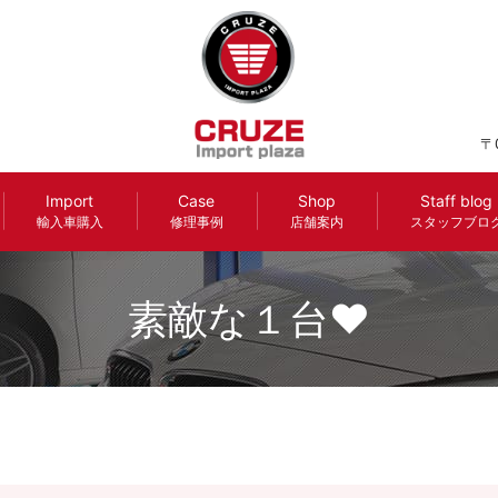
〒
Import
Case
Shop
Staff blog
輸入車購入
修理事例
店舗案内
スタッフブロ
素敵な１台♥