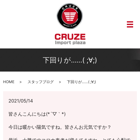
メ
下回りが……( ;∀;)
HOME
スタッフブログ
下回りが……( ;∀;)
2021/05/14
皆さんこんにちは(*´▽｀*)
今日は暖かい陽気ですね。皆さんお元気ですか？