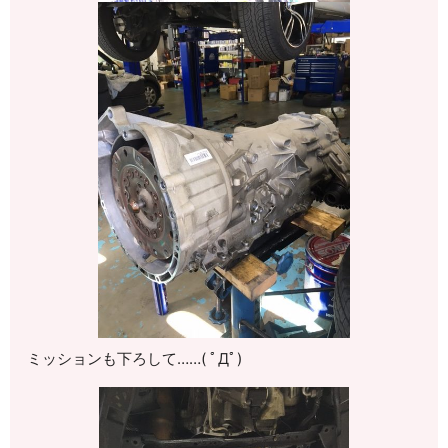
ミッションも下ろして……( ﾟДﾟ)