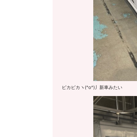
ピカピカヽ(^o^)丿新車みたい