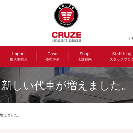
〒
Import
Case
Shop
Staff blog
輸入車購入
修理事例
店舗案内
スタッフブロ
新しい代車が増えました。
増えました。