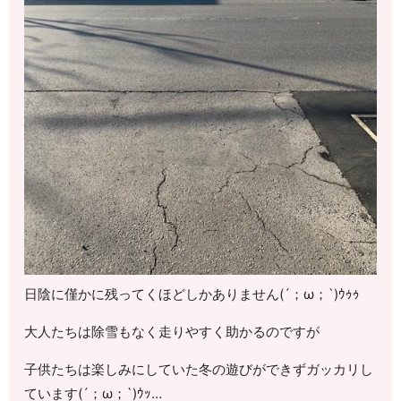
日陰に僅かに残ってくほどしかありません(´；ω；`)ｳｩｩ
大人たちは除雪もなく走りやすく助かるのですが
子供たちは楽しみにしていた冬の遊びができずガッカリし
ています(´；ω；`)ｳｯ…