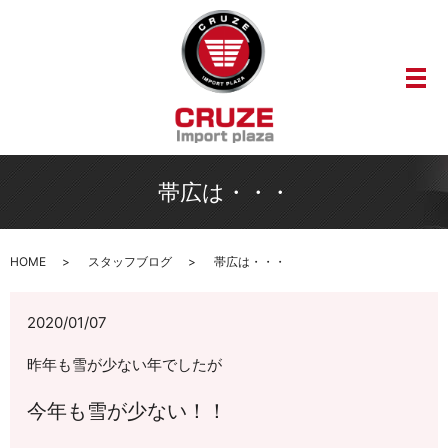
メ
帯広は・・・
HOME
スタッフブログ
帯広は・・・
2020/01/07
昨年も雪が少ない年でしたが
今年も雪が少ない！！