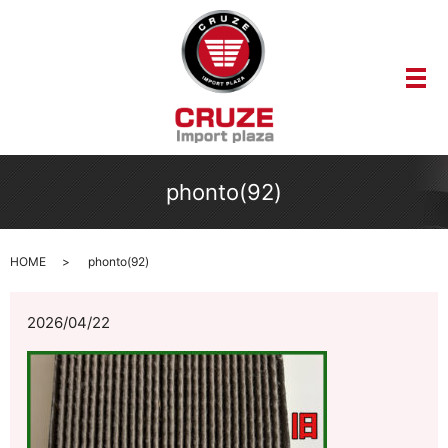
メ
phonto(92)
HOME
phonto(92)
2026/04/22