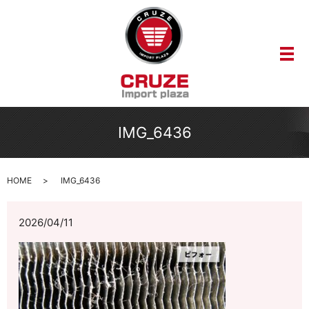
メ
IMG_6436
HOME
IMG_6436
2026/04/11