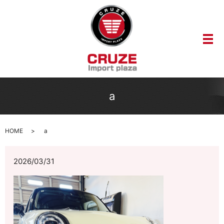
メ
a
HOME
a
2026/03/31