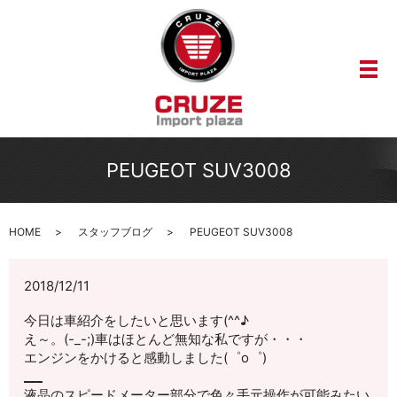
メ
PEUGEOT SUV3008
HOME
スタッフブログ
PEUGEOT SUV3008
2018/12/11
今日は車紹介をしたいと思います(^^♪
え～。(-_-;)車はほとんど無知な私ですが・・・
エンジンをかけると感動しました(゜o゜)
___
液晶のスピードメーター部分で色々手元操作が可能みたい