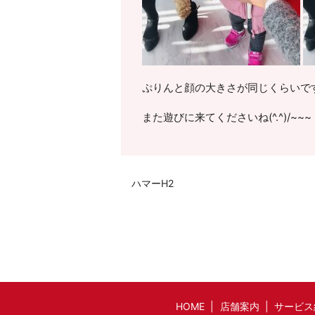
ぷりんと顔の大きさが同じくらいですね
また遊びに来てくださいね(^.^)/~~~
ハマーH2
HOME
店舗案内
サービス