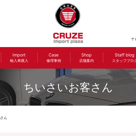
〒
Import
Case
Shop
Staff blog
輸入車購入
修理事例
店舗案内
スタッフブロ
ちいさいお客さん
さん