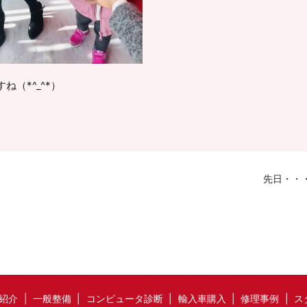
（*^_^*）
先日・・
紹介
一般整備
コンピュータ診断
輸入車購入
修理事例
ス