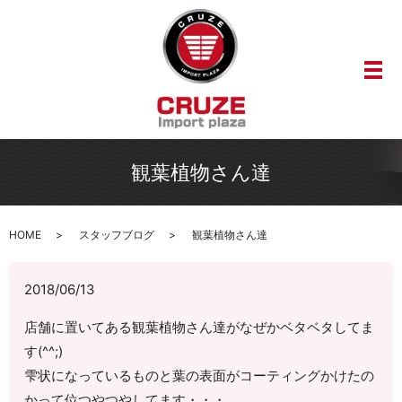
メ
観葉植物さん達
HOME
スタッフブログ
観葉植物さん達
2018/06/13
店舗に置いてある観葉植物さん達がなぜかベタベタしてま
す(^^;)
雫状になっているものと葉の表面がコーティングかけたの
かって位つやつやしてます・・・