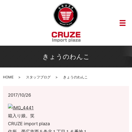
メ
きょうのわんこ
HOME
スタッフブログ
きょうのわんこ
2017/10/26
箱入り娘。笑
CRUZE import plaza
住所 帯広市西５条北１丁目１６番地１