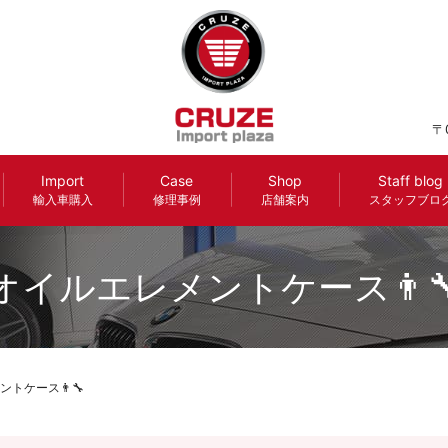
〒
Import
Case
Shop
Staff blog
輸入車購入
修理事例
店舗案内
スタッフブロ
オイルエレメントケース👨‍
トケース👨‍🔧