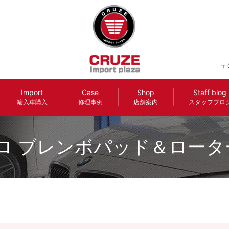
〒
Import
Case
Shop
Staff blog
輸入車購入
修理事例
店舗案内
スタッフブロ
ロ ブレンボパッド＆ロータ