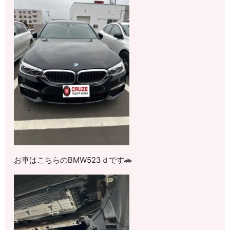
お車はこちらのBMW523ｄです🚗