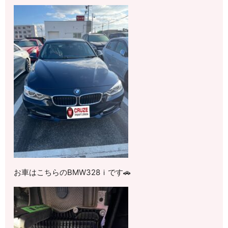
お車はこちらのBMW328ｉです🚗