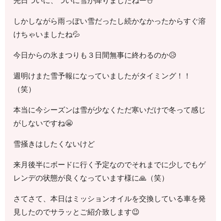
先日ついに、ついに雪が降りましたねー⛄
しかしながら雨っぽい雪だったし続かなかったからすぐ溶
けちゃいましたね💦
今日からの氷まつりも３日間無事に終わるのか😥
週明けまた雪予報になっていましたがタイミング！！
（笑）
本当に今シーズンは雪が少なくただ寒いだけで冬って感じ
がしないですね😬
雪掻きはしたくないけど
来月後半にボードに行く予定なのでそれまでに少しでもゲ
レンデの状態が良くなっています様に🙏（笑）
さてさて、本日はミッションオイルを交換している車を発
見したのでサラッとご紹介致します😉