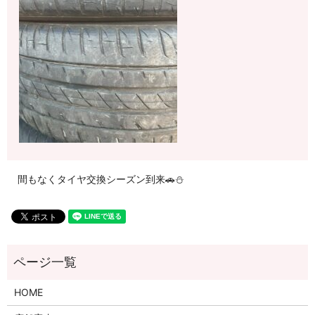
間もなくタイヤ交換シーズン到来🚗⛄
HOME