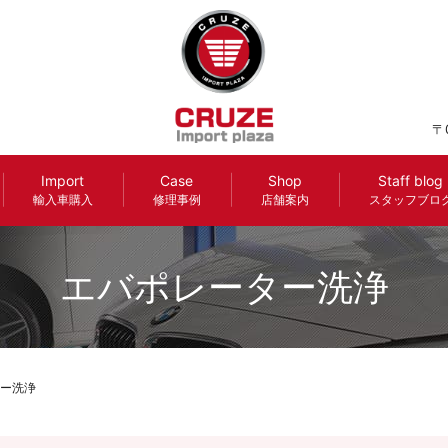
〒
Import
Case
Shop
Staff blog
輸入車購入
修理事例
店舗案内
スタッフブロ
エバポレーター洗浄
ー洗浄