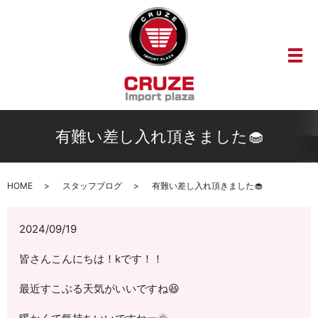
メ
有難い差し入れ頂きました🧁
HOME
スタッフブログ
有難い差し入れ頂きました🧁
2024/09/19
皆さんこんにちは！kです！！
最近すこぶる天気がいいですね😆