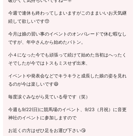
暖かくて気持ちいいですねー🌞
今週で連休も終わってしまいますがこのままいいお天気継
続して欲しいです😙
今月は娘の習い事のイベントのオンパレードで休む暇なし
ですが、年中さんから始めたバトン。
小４になった今でも頑張って続けて始めた当初はへったく
そでしたが今ではトスもミスせず出来、
イベントや発表会などでキラキラと成長した娘の姿を見れ
るのが今は楽しいです😄
毎度涙ぐみながら見ている母です（笑）
今週も9/22(日)に競馬場のイベント、9/23（月祝）に音更
神社のイベントに参加しますので
お近くの方はぜひ足をお運び下さい😘