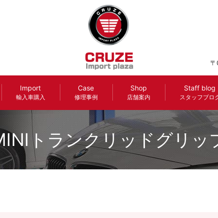
〒
Import
Case
Shop
Staff blog
輸入車購入
修理事例
店舗案内
スタッフブロ
MINIトランクリッドグリッ