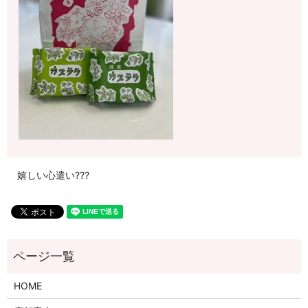
嬉しい心遣い???
HOME