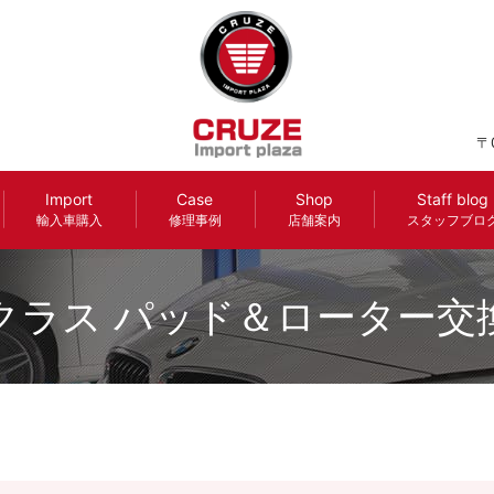
〒
Import
Case
Shop
Staff blog
輸入車購入
修理事例
店舗案内
スタッフブロ
クラス パッド＆ローター交