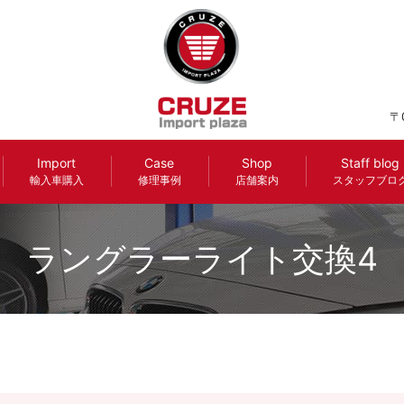
〒
Import
Case
Shop
Staff blog
輸入車購入
修理事例
店舗案内
スタッフブロ
ラングラーライト交換4