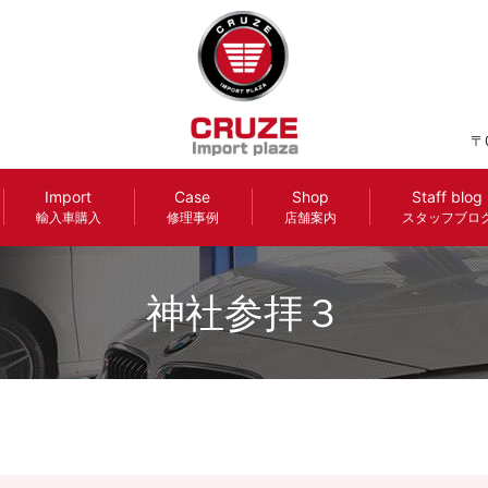
〒
Import
Case
Shop
Staff blog
輸入車購入
修理事例
店舗案内
スタッフブロ
神社参拝３