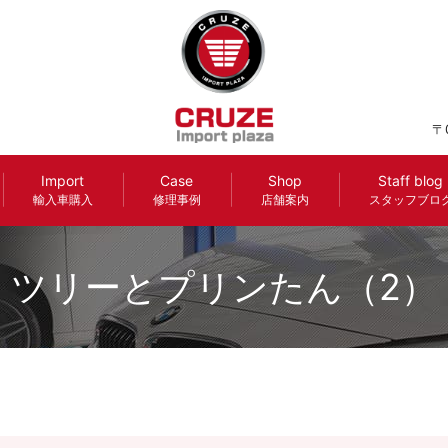
〒
Import
Case
Shop
Staff blog
輸入車購入
修理事例
店舗案内
スタッフブロ
ツリーとプリンたん（2）