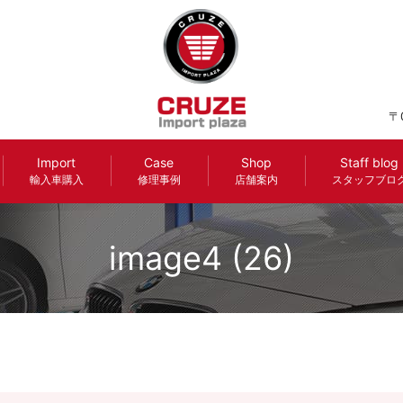
〒
Import
Case
Shop
Staff blog
輸入車購入
修理事例
店舗案内
スタッフブロ
image4 (26)