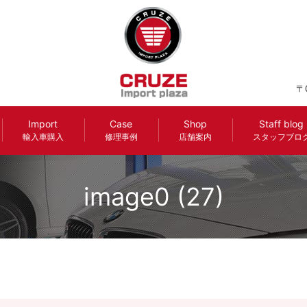
〒
Import
Case
Shop
Staff blog
輸入車購入
修理事例
店舗案内
スタッフブロ
image0 (27)