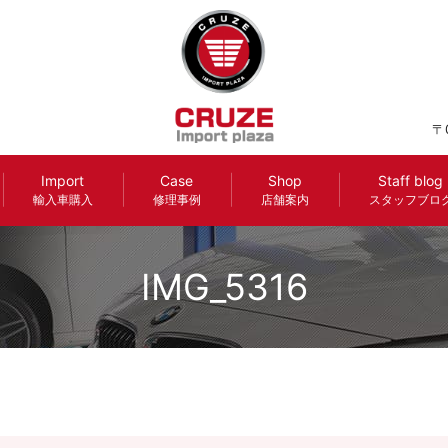
〒
Import
Case
Shop
Staff blog
輸入車購入
修理事例
店舗案内
スタッフブロ
IMG_5316