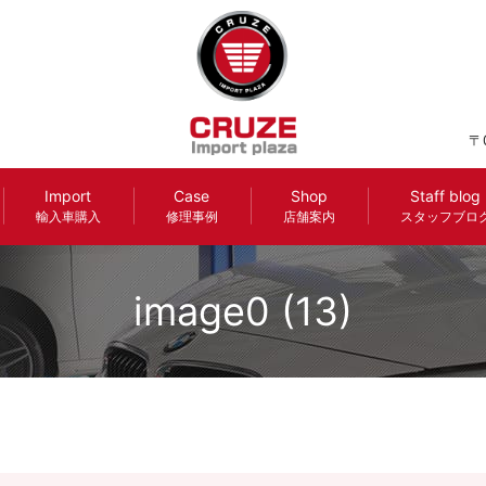
〒
Import
Case
Shop
Staff blog
輸入車購入
修理事例
店舗案内
スタッフブロ
image0 (13)