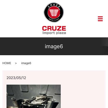
メ
image6
HOME
image6
2023/05/12