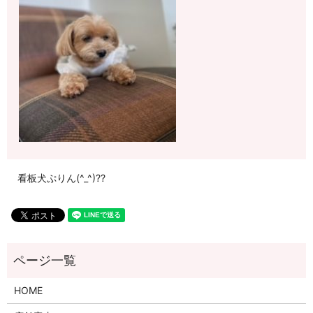
看板犬ぷりん(^_^)??
HOME