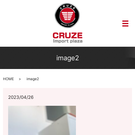
メ
image2
HOME
image2
2023/04/26