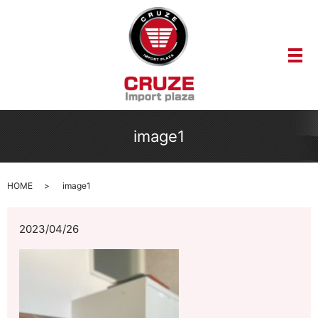
メ
image1
HOME
image1
2023/04/26