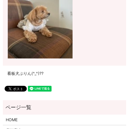
看板犬ぷりん(^_^)??
HOME