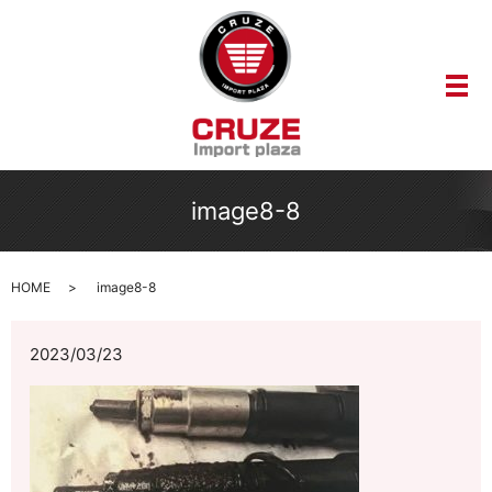
メ
image8-8
HOME
image8-8
2023/03/23